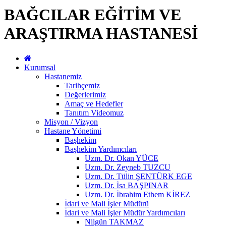
BAĞCILAR EĞİTİM VE
ARAŞTIRMA HASTANESİ
Kurumsal
Hastanemiz
Tarihçemiz
Değerlerimiz
Amaç ve Hedefler
Tanıtım Videomuz
Misyon / Vizyon
Hastane Yönetimi
Başhekim
Başhekim Yardımcıları
Uzm. Dr. Okan YÜCE
Uzm. Dr. Zeyneb TUZCU
Uzm. Dr. Tülin ŞENTÜRK EGE
Uzm. Dr. İsa BAŞPINAR
Uzm. Dr. İbrahim Ethem KİREZ
İdari ve Mali İşler Müdürü
İdari ve Mali İşler Müdür Yardımcıları
Nilgün TAKMAZ