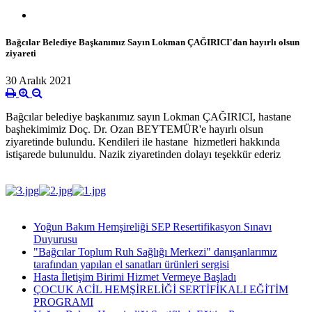
Bağcılar Belediye Başkanımız Sayın Lokman ÇAĞIRICI'dan hayırlı olsun
ziyareti
30 Aralık 2021
Bağcılar belediye başkanımız sayın Lokman ÇAĞIRICI, hastane
başhekimimiz Doç. Dr. Ozan BEYTEMÜR'e hayırlı olsun
ziyaretinde bulundu. Kendileri ile hastane hizmetleri hakkında
istişarede bulunuldu. Nazik ziyaretinden dolayı teşekkür ederiz
Yoğun Bakım Hemşireliği SEP Resertifikasyon Sınavı
Duyurusu
"Bağcılar Toplum Ruh Sağlığı Merkezi" danışanlarımız
tarafından yapılan el sanatları ürünleri sergisi
Hasta İletişim Birimi Hizmet Vermeye Başladı
ÇOCUK ACİL HEMŞİRELİĞİ SERTİFİKALI EĞİTİM
PROGRAMI