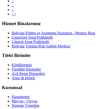
7
..
>
>>
Hizmet Binalarımız
Bağcılar Eğitim ve Araştırma Hastanesi - Merkez Bina
Güngören Semt Polikliniği
Güneşli Semt Polikliniği
Bağcılar Toplum Ruh Sağlığı Merkezi
Tıbbi Birimler
Kliniklerimiz
Özellikli Hizmetler
Acil Birim Hizmetleri
Anne & Bebek
Kurumsal
Hastanemiz
Misyon / Vizyon
Hastane Yönetimi