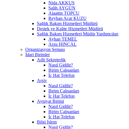
Nida AKKUŞ
Salih AYGÜN
Alaattin TOPCU
Reyhan Acar KUZU
Sağlık Bakım Hizmetleri Müdürü
Destek ve Kalite Hizmetleri Müdürü
Sağlık Bakım Hizmetleri Müdür Yardımcıları
Ayhan TEMEL
Arzu HINCAL
Organizasyon Şeması
İdari Birimler
Adli Sekreterlik
Nasıl Gidilir?
Birim Çalışanları
İç Hat Telefon
Arşiv
Nasıl Gidilir?
Birim Çalışanları
İç Hat Telefon
Ayniyat Birimi
Nasıl Gidilir?
Birim Çalışanları
İç Hat Telefon
Bilgi İşlem
Nasıl Gidilir?