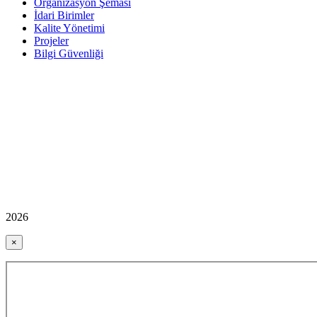
Organizasyon Şeması
İdari Birimler
Kalite Yönetimi
Projeler
Bilgi Güvenliği
2026
×