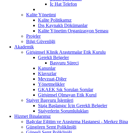
İç Hat Telefon
Kalite Yönetimi
Kalite Politikamız
Dış Kaynaklı Dökümanlar
Kalite Yönetim Organizasyon Şeması
Projeler
Bilgi Güvenliği
Akademik
Girişimsel Klinik Araştırmalar Etik Kurulu
Gerekli Belgeler
Başvuru Süreci
Kanunlar
Klavuzlar
Mevzuat-Diğer
Yönetmelikler
GKAEK Sık Sorulan Sorular
Girişimsel Olmayan Etik Kurul
Stajyer Başvuru İşlemleri
Staja Başlangıç İçin Gerekli Belgeler
Stajyerlerin Sorumlulukları
Hizmet Binalarımız
Bağcılar Eğitim ve Araştırma Hastanesi - Merkez Bina
Güngören Semt Polikliniği
Güneşli Semt Polikliniği