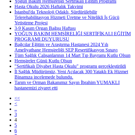
Yoğun Bakım Hemşireliği Sertifikalı Eğitim Programı
Hasta Okulu 2026 Haftalık Takvimi
İstanbul'da Teknoloji Odaklı, Sürdürülebilir
Telerehabilitasyon Hizmeti Üretme ve Nitelikli İş Gücü
Yetiştirme Projesi
3-9 Kasım Organ Bağışı Haftası
YOĞUN BAKIM HEMŞİRELİĞİ SERTİFİKALI EĞİTİM
PROGRAMI DUYURUSU
Bağcılar Eğitim ve Araştırma Hastanesi 2024 Yılı
Ameliyathane Hemşireliği SEP Resertifikasyon Sınavı
Tüm Sağlık Çalışanlarının 14 Mart Tıp Bayramı Kutlu Olsun
Hemşireler Günü Kutlu Olsun
"Sertifikalı Diyabet Hasta Okulu" programı gerçekleştirildi
İl Sağlık Müdürümüz, Yeni Açılacak 300 Yataklı Ek Hizmet
Binamıza incelemede bulundu.
Tarım ve Orman Bakanımız Sayın İbrahim YUMAKLI
hastanemizi ziyaret etti
<<
<
..
3
4
5
6