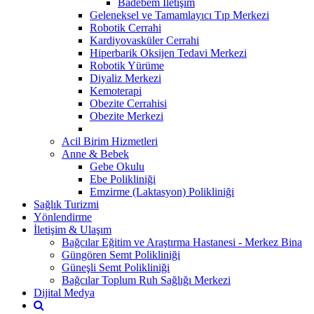
Badebem İletişim
Geleneksel ve Tamamlayıcı Tıp Merkezi
Robotik Cerrahi
Kardiyovasküler Cerrahi
Hiperbarik Oksijen Tedavi Merkezi
Robotik Yürüme
Diyaliz Merkezi
Kemoterapi
Obezite Cerrahisi
Obezite Merkezi
Acil Birim Hizmetleri
Anne & Bebek
Gebe Okulu
Ebe Polikliniği
Emzirme (Laktasyon) Polikliniği
Sağlık Turizmi
Yönlendirme
İletişim & Ulaşım
Bağcılar Eğitim ve Araştırma Hastanesi - Merkez Bina
Güngören Semt Polikliniği
Güneşli Semt Polikliniği
Bağcılar Toplum Ruh Sağlığı Merkezi
Dijital Medya