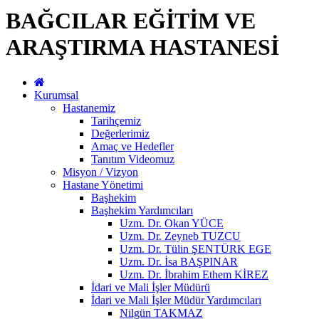
BAĞCILAR EĞİTİM VE
ARAŞTIRMA HASTANESİ
Kurumsal
Hastanemiz
Tarihçemiz
Değerlerimiz
Amaç ve Hedefler
Tanıtım Videomuz
Misyon / Vizyon
Hastane Yönetimi
Başhekim
Başhekim Yardımcıları
Uzm. Dr. Okan YÜCE
Uzm. Dr. Zeyneb TUZCU
Uzm. Dr. Tülin ŞENTÜRK EGE
Uzm. Dr. İsa BAŞPINAR
Uzm. Dr. İbrahim Ethem KİREZ
İdari ve Mali İşler Müdürü
İdari ve Mali İşler Müdür Yardımcıları
Nilgün TAKMAZ