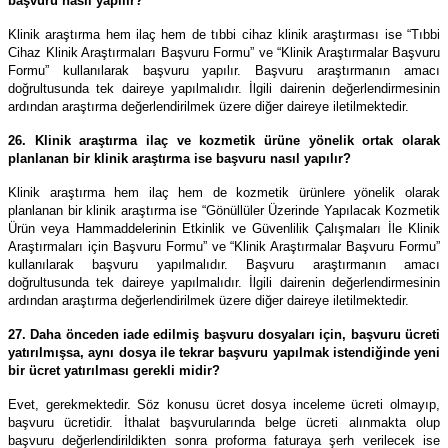
başvuru nasıl yapılır?
Klinik araştırma hem ilaç hem de tıbbi cihaz klinik araştırması ise “Tıbbi
Cihaz Klinik Araştırmaları Başvuru Formu” ve “Klinik Araştırmalar Başvuru
Formu” kullanılarak başvuru yapılır. Başvuru araştırmanın amacı
doğrultusunda tek daireye yapılmalıdır. İlgili dairenin değerlendirmesinin
ardından araştırma değerlendirilmek üzere diğer daireye iletilmektedir.
26. Klinik araştırma ilaç ve kozmetik ürüne yönelik ortak olarak
planlanan bir klinik araştırma ise başvuru nasıl yapılır?
Klinik araştırma hem ilaç hem de kozmetik ürünlere yönelik olarak
planlanan bir klinik araştırma ise “Gönüllüler Üzerinde Yapılacak Kozmetik
Ürün veya Hammaddelerinin Etkinlik ve Güvenlilik Çalışmaları İle Klinik
Araştırmaları için Başvuru Formu” ve “Klinik Araştırmalar Başvuru Formu”
kullanılarak başvuru yapılmalıdır. Başvuru araştırmanın amacı
doğrultusunda tek daireye yapılmalıdır. İlgili dairenin değerlendirmesinin
ardından araştırma değerlendirilmek üzere diğer daireye iletilmektedir.
27. Daha önceden iade edilmiş başvuru dosyaları için, başvuru ücreti
yatırılmışsa, aynı dosya ile tekrar başvuru yapılmak istendiğinde yeni
bir ücret yatırılması gerekli midir?
Evet, gerekmektedir. Söz konusu ücret dosya inceleme ücreti olmayıp,
başvuru ücretidir. İthalat başvurularında belge ücreti alınmakta olup
başvuru değerlendirildikten sonra proforma faturaya şerh verilecek ise