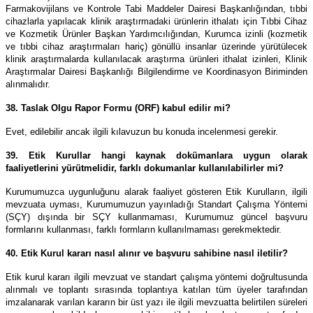
Farmakovijilans ve Kontrole Tabi Maddeler Dairesi Başkanlığından, tıbbi
cihazlarla yapılacak klinik araştırmadaki ürünlerin ithalatı için Tıbbi Cihaz
ve Kozmetik Ürünler Başkan Yardımcılığından, Kurumca izinli (kozmetik
ve tıbbi cihaz araştırmaları hariç) gönüllü insanlar üzerinde yürütülecek
klinik araştırmalarda kullanılacak araştırma ürünleri ithalat izinleri, Klinik
Araştırmalar Dairesi Başkanlığı Bilgilendirme ve Koordinasyon Biriminden
alınmalıdır.
38. Taslak Olgu Rapor Formu (ORF) kabul edilir mi?
Evet, edilebilir ancak ilgili kılavuzun bu konuda incelenmesi gerekir.
39. Etik Kurullar hangi kaynak dokümanlara uygun olarak
faaliyetlerini yürütmelidir, farklı dokumanlar kullanılabilirler mi?
Kurumumuzca uygunluğunu alarak faaliyet gösteren Etik Kurulların, ilgili
mevzuata uyması, Kurumumuzun yayınladığı Standart Çalışma Yöntemi
(SÇY) dışında bir SÇY kullanmaması, Kurumumuz güncel başvuru
formlarını kullanması, farklı formların kullanılmaması gerekmektedir.
40. Etik Kurul kararı nasıl alınır ve başvuru sahibine nasıl iletilir?
Etik kurul kararı ilgili mevzuat ve standart çalışma yöntemi doğrultusunda
alınmalı ve toplantı sırasında toplantıya katılan tüm üyeler tarafından
imzalanarak varılan kararın bir üst yazı ile ilgili mevzuatta belirtilen süreleri