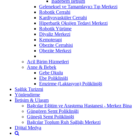
Badebem İletişim
Geleneksel ve Tamamlayıcı Tıp Merkezi
Robotik Cerrahi
Kardiyovasküler Cerrahi
Hiperbarik Oksijen Tedavi Merkezi
Robotik Yürüme
Diyaliz Merkezi
Kemoterapi
Obezite Cerrahisi
Obezite Merkezi
Acil Birim Hizmetleri
Anne & Bebek
Gebe Okulu
Ebe Polikliniği
Emzirme (Laktasyon) Polikliniği
Sağlık Turizmi
Yönlendirme
İletişim & Ulaşım
Bağcılar Eğitim ve Araştırma Hastanesi - Merkez Bina
Güngören Semt Polikliniği
Güneşli Semt Polikliniği
Bağcılar Toplum Ruh Sağlığı Merkezi
Dijital Medya