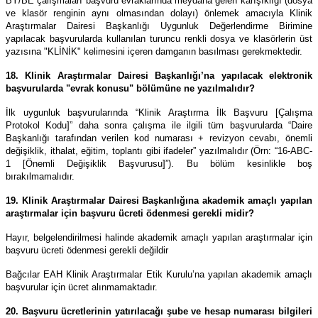
BY/BE çalışmaları başvuru evraklarında meydana gelen karışıklığı (dosya
ve klasör renginin aynı olmasından dolayı) önlemek amacıyla Klinik
Araştırmalar Dairesi Başkanlığı Uygunluk Değerlendirme Birimine
yapılacak başvurularda kullanılan turuncu renkli dosya ve klasörlerin üst
yazısına "KLİNİK" kelimesini içeren damganın basılması gerekmektedir.
18. Klinik Araştırmalar Dairesi Başkanlığı’na yapılacak elektronik
başvurularda "evrak konusu" bölümüne ne yazılmalıdır?
İlk uygunluk başvurularında “Klinik Araştırma İlk Başvuru [Çalışma
Protokol Kodu]” daha sonra çalışma ile ilgili tüm başvurularda “Daire
Başkanlığı tarafından verilen kod numarası + revizyon cevabı, önemli
değişiklik, ithalat, eğitim, toplantı gibi ifadeler” yazılmalıdır (Örn: “16-ABC-
1 [Önemli Değişiklik Başvurusu]”). Bu bölüm kesinlikle boş
bırakılmamalıdır.
19. Klinik Araştırmalar Dairesi Başkanlığına akademik amaçlı yapılan
araştırmalar için başvuru ücreti ödenmesi gerekli midir?
Hayır, belgelendirilmesi halinde akademik amaçlı yapılan araştırmalar için
başvuru ücreti ödenmesi gerekli değildir
Bağcılar EAH Klinik Araştırmalar Etik Kurulu’na yapılan akademik amaçlı
başvurular için ücret alınmamaktadır.
20. Başvuru ücretlerinin yatırılacağı şube ve hesap numarası bilgileri