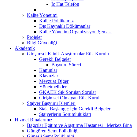
İç Hat Telefon
Kalite Yönetimi
Kalite Politikamız
Dış Kaynaklı Dökümanlar
Kalite Yönetim Organizasyon Şeması
Projeler
Bilgi Güvenliği
Akademik
Girişimsel Klinik Araştırmalar Etik Kurulu
Gerekli Belgeler
Başvuru Süreci
Kanunlar
Klavuzlar
Mevzuat-Diğer
Yönetmelikler
GKAEK Sık Sorulan Sorular
Girişimsel Olmayan Etik Kurul
Stajyer Başvuru İşlemleri
Staja Başlangıç İçin Gerekli Belgeler
Stajyerlerin Sorumlulukları
Hizmet Binalarımız
Bağcılar Eğitim ve Araştırma Hastanesi - Merkez Bina
Güngören Semt Polikliniği
Güneşli Semt Polikliniği