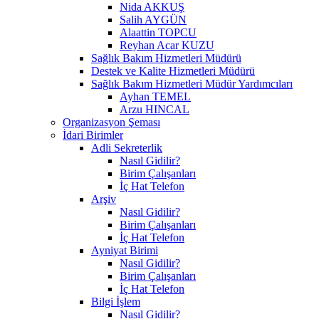
Nida AKKUŞ
Salih AYGÜN
Alaattin TOPCU
Reyhan Acar KUZU
Sağlık Bakım Hizmetleri Müdürü
Destek ve Kalite Hizmetleri Müdürü
Sağlık Bakım Hizmetleri Müdür Yardımcıları
Ayhan TEMEL
Arzu HINCAL
Organizasyon Şeması
İdari Birimler
Adli Sekreterlik
Nasıl Gidilir?
Birim Çalışanları
İç Hat Telefon
Arşiv
Nasıl Gidilir?
Birim Çalışanları
İç Hat Telefon
Ayniyat Birimi
Nasıl Gidilir?
Birim Çalışanları
İç Hat Telefon
Bilgi İşlem
Nasıl Gidilir?