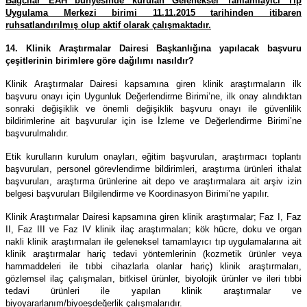
Bağcılar EAH bünyesinde kurulan Geleneksel Tamamlayıcı Tıp
Uygulama Merkezi birimi 11.11.2015 tarihinden itibaren
ruhsatlandırılmış olup aktif olarak çalışmaktadır.
14. Klinik Araştırmalar Dairesi Başkanlığına yapılacak başvuru
çeşitlerinin birimlere göre dağılımı nasıldır?
Klinik Araştırmalar Dairesi kapsamına giren klinik araştırmaların ilk
başvuru onayı için Uygunluk Değerlendirme Birimi’ne, ilk onay alındıktan
sonraki değişiklik ve önemli değişiklik başvuru onayı ile güvenlilik
bildirimlerine ait başvurular için ise İzleme ve Değerlendirme Birimi’ne
başvurulmalıdır.
Etik kurulların kurulum onayları, eğitim başvuruları, araştırmacı toplantı
başvuruları, personel görevlendirme bildirimleri, araştırma ürünleri ithalat
başvuruları, araştırma ürünlerine ait depo ve araştırmalara ait arşiv izin
belgesi başvuruları Bilgilendirme ve Koordinasyon Birimi’ne yapılır.
Klinik Araştırmalar Dairesi kapsamına giren klinik araştırmalar; Faz I, Faz
II, Faz III ve Faz IV klinik ilaç araştırmaları; kök hücre, doku ve organ
nakli klinik araştırmaları ile geleneksel tamamlayıcı tıp uygulamalarına ait
klinik araştırmalar hariç tedavi yöntemlerinin (kozmetik ürünler veya
hammaddeleri ile tıbbi cihazlarla olanlar hariç) klinik araştırmaları,
gözlemsel ilaç çalışmaları, bitkisel ürünler, biyolojik ürünler ve ileri tıbbi
tedavi ürünleri ile yapılan klinik araştırmalar ve
biyoyararlanım/biyoeşdeğerlik çalışmalarıdır.