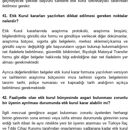
geçmeyecek şekilde başvuru sahibine etik kurul sekretaryası tarafından
iletilmesi gerekir.
41. Etik Kurul kararları yazılırken dikkat edilmesi gereken noktalar
nelerdir?
Etik Kurul kararlarında araştırma protokolü, araştırma broşürü,
bilgilendirilmiş gönüllü olur formu ve gönüllüye verilecek diğer dokümanlar,
araştırma bütçesi, sigorta gibi belgelerin, merkez ekleme/çıkarma ve
gönüllü sayısı değişikliği gibi başvuruların uygun bulunup bulunmadığının
net ifadelerle belirtilmesi, güvenlilik bildirimleri, Biyolojik Materyal Transfer
formu gibi diğer belgeler hakkında bilgi edinildiğine dair net ifadelerin yer
alması gerekmektedir.
Ayrıca değerlendirilen belgeler etik kurul karar formuna yazılırken versiyon
ve tarihlerinin araştırma bütçesinin imza tarihinin sigorta belgelerinin
tanzim tarihi, poliçe numarası ve kapsadığı tarih aralığının açıkça
belirtilmesi gerekmektedir.
42. Faaliyette olan etik kurul bünyesinde asgari bulunması zorunlu
bir üyenin ayrılması durumunda etik kurul karar alabilir mi?
İlgili mevzuat gereğince asgari bulunması zorunlu üyelerden herhangi
birinin görevinin sona ermesi veya istifa etmesi durumunda görevinin sona
erdiği tarih itibari ile aynı nitelikte yeni bir üyenin atanması ve Türkiye İlaç
ve Tıbbi Cihaz Kurumu tarafından onaylanması sağlanana kadar etik kurul