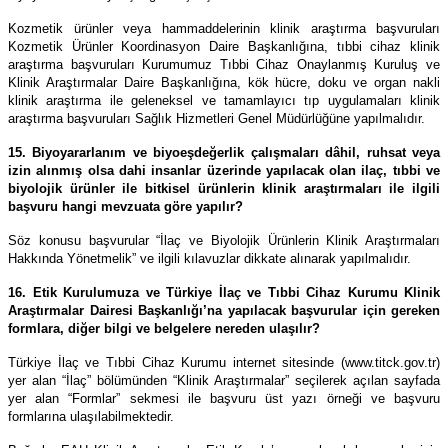
Kozmetik ürünler veya hammaddelerinin klinik araştırma başvuruları
Kozmetik Ürünler Koordinasyon Daire Başkanlığına, tıbbi cihaz klinik
araştırma başvuruları Kurumumuz Tıbbi Cihaz Onaylanmış Kuruluş ve
Klinik Araştırmalar Daire Başkanlığına, kök hücre, doku ve organ nakli
klinik araştırma ile geleneksel ve tamamlayıcı tıp uygulamaları klinik
araştırma başvuruları Sağlık Hizmetleri Genel Müdürlüğüne yapılmalıdır.
15. Biyoyararlanım ve biyoeşdeğerlik çalışmaları dâhil, ruhsat veya
izin alınmış olsa dahi insanlar üzerinde yapılacak olan ilaç, tıbbi ve
biyolojik ürünler ile bitkisel ürünlerin klinik araştırmaları ile ilgili
başvuru hangi mevzuata göre yapılır?
Söz konusu başvurular “İlaç ve Biyolojik Ürünlerin Klinik Araştırmaları
Hakkında Yönetmelik” ve ilgili kılavuzlar dikkate alınarak yapılmalıdır.
16. Etik Kurulumuza ve Türkiye İlaç ve Tıbbi Cihaz Kurumu Klinik
Araştırmalar Dairesi Başkanlığı’na yapılacak başvurular için gereken
formlara, diğer bilgi ve belgelere nereden ulaşılır?
Türkiye İlaç ve Tıbbi Cihaz Kurumu internet sitesinde (www.titck.gov.tr)
yer alan “İlaç” bölümünden “Klinik Araştırmalar” seçilerek açılan sayfada
yer alan “Formlar” sekmesi ile başvuru üst yazı örneği ve başvuru
formlarına ulaşılabilmektedir.