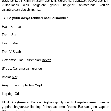
Bağcılar EAH Klinik Araştırmalar Etik Kurulu’na yapılacak başvurular için
kullanılacak olan belgelere gerekli belgeler sekmesinde verilen
uzantılardan ulaşabilirsiniz.
17. Başvuru dosya renkleri nasıl olmalıdır?
Faz I
Kırmızı
Faz II
Sarı
Faz III
Mavi
Faz IV
Siyah
Gözlemsel İlaç Çalışmaları
Beyaz
BY/BE Çalışmaları
Turuncu
İthalat
Mor
Araştırmacı Toplantısı
Yeşil
İlaç dışı
Gri
Klinik Araştırmalar Dairesi Başkanlığı Uygunluk Değerlendirme Birimine
yapılan başvurular ile İlaç Ruhsatlandırma Dairesi Başkanlığına yapılan