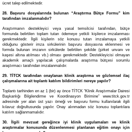
ücret talep edilmektedir.
28. Başvuru dosyalarında bulunan “Araştırma Bütçe Formu” kim
tarafından imzalanmalıdır?
Araştırmanın destekleyici veya yasal temsilcisi tarafından, bütçe
formunda belirtilen toplam tutarı ödemeye yetkili kişilerce imzalanması
gerekmektedir. İlgili kişilerin söz konusu tutarı imzalamaya yetkili
olduğunu gösterir imza sirkülerinin başvuru dosyasına eklenmesi ve
formda bulunan imzanın sirkülerde belirtilen şekilde (şirket unvanı ve
kaşesi altına atılması vb.) olması gerekmektedir. Destekleyicisi olmayan
akademik amaçlı yapılacak çalışmalarda araştırma bütçesi sorumlu
araştırmacı tarafından imzalanmalıdır.
29. TİTCK tarafından onaylanan klinik araştırma ve gözlemsel ilaç
çalışmalarına ait toplantı katılım bildirimleri nereye yapılır?
Toplantı tarihinden en az 1 (bir) ay önce TİTCK “Klinik Araştırmalar Dairesi
Başkanlığı Bilgilendirme ve Koordinasyon Birimine” www.titck.gov.tr
adresinde yer alan üst yazı örneği ve başvuru formu kullanılarak ilgili
kılavuz doğrultusunda yapılır. Onay alınmadan söz konusu toplantılara
katılım sağlanmamalıdır.
30. İlgili mevzuat gereğince iyi klinik uygulamaları ve klinik
araştırmalar konusunda düzenlenmesi planlanan eğitim onayı için