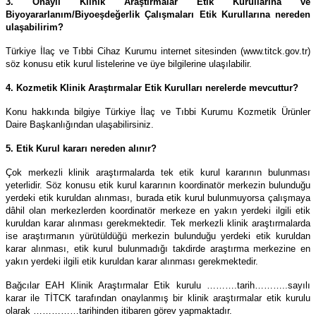
3. Onaylı Klinik Araştırmalar Etik Kurullarına ve
Biyoyararlanım/Biyoeşdeğerlik Çalışmaları Etik Kurullarına nereden
ulaşabilirim?
Türkiye İlaç ve Tıbbi Cihaz Kurumu internet sitesinden (www.titck.gov.tr)
söz konusu etik kurul listelerine ve üye bilgilerine ulaşılabilir.
4. Kozmetik Klinik Araştırmalar Etik Kurulları nerelerde mevcuttur?
Konu hakkında bilgiye Türkiye İlaç ve Tıbbi Kurumu Kozmetik Ürünler
Daire Başkanlığından ulaşabilirsiniz.
5. Etik Kurul kararı nereden alınır?
Çok merkezli klinik araştırmalarda tek etik kurul kararının bulunması
yeterlidir. Söz konusu etik kurul kararının koordinatör merkezin bulunduğu
yerdeki etik kuruldan alınması, burada etik kurul bulunmuyorsa çalışmaya
dâhil olan merkezlerden koordinatör merkeze en yakın yerdeki ilgili etik
kuruldan karar alınması gerekmektedir. Tek merkezli klinik araştırmalarda
ise araştırmanın yürütüldüğü merkezin bulunduğu yerdeki etik kuruldan
karar alınması, etik kurul bulunmadığı takdirde araştırma merkezine en
yakın yerdeki ilgili etik kuruldan karar alınması gerekmektedir.
Bağcılar EAH Klinik Araştırmalar Etik kurulu ……….tarih………..sayılı
karar ile TİTCK tarafından onaylanmış bir klinik araştırmalar etik kurulu
olarak ……………tarihinden itibaren görev yapmaktadır.