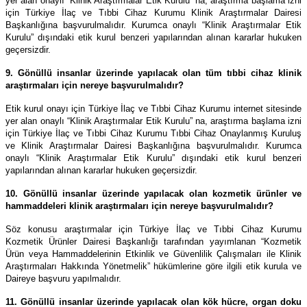
yer alan onaylı “Klinik Araştırmalar Etik Kurulu” na, araştırma başlama izni
için Türkiye İlaç ve Tıbbi Cihaz Kurumu Klinik Araştırmalar Dairesi
Başkanlığına başvurulmalıdır. Kurumca onaylı “Klinik Araştırmalar Etik
Kurulu” dışındaki etik kurul benzeri yapılarından alınan kararlar hukuken
geçersizdir.
9. Gönüllü insanlar üzerinde yapılacak olan tüm tıbbi cihaz klinik
araştırmaları için nereye başvurulmalıdır?
Etik kurul onayı için Türkiye İlaç ve Tıbbi Cihaz Kurumu internet sitesinde
yer alan onaylı “Klinik Araştırmalar Etik Kurulu” na, araştırma başlama izni
için Türkiye İlaç ve Tıbbi Cihaz Kurumu Tıbbi Cihaz Onaylanmış Kuruluş
ve Klinik Araştırmalar Dairesi Başkanlığına başvurulmalıdır. Kurumca
onaylı “Klinik Araştırmalar Etik Kurulu” dışındaki etik kurul benzeri
yapılarından alınan kararlar hukuken geçersizdir.
10. Gönüllü insanlar üzerinde yapılacak olan kozmetik ürünler ve
hammaddeleri klinik araştırmaları için nereye başvurulmalıdır?
Söz konusu araştırmalar için Türkiye İlaç ve Tıbbi Cihaz Kurumu
Kozmetik Ürünler Dairesi Başkanlığı tarafından yayımlanan “Kozmetik
Ürün veya Hammaddelerinin Etkinlik ve Güvenlilik Çalışmaları ile Klinik
Araştırmaları Hakkında Yönetmelik” hükümlerine göre ilgili etik kurula ve
Daireye başvuru yapılmalıdır.
11. Gönüllü insanlar üzerinde yapılacak olan kök hücre, organ doku