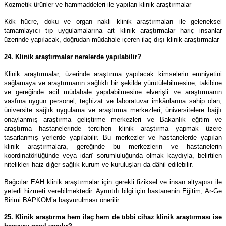
Kozmetik ürünler ve hammaddeleri ile yapılan klinik araştırmalar
Kök hücre, doku ve organ nakli klinik araştırmaları ile geleneksel
tamamlayıcı tıp uygulamalarına ait klinik araştırmalar hariç insanlar
üzerinde yapılacak, doğrudan müdahale içeren ilaç dışı klinik araştırmalar
24. Klinik araştırmalar nerelerde yapılabilir?
Klinik araştırmalar, üzerinde araştırma yapılacak kimselerin emniyetini
sağlamaya ve araştırmanın sağlıklı bir şekilde yürütülebilmesine, takibine
ve gereğinde acil müdahale yapılabilmesine elverişli ve araştırmanın
vasfına uygun personel, teçhizat ve laboratuvar imkânlarına sahip olan;
üniversite sağlık uygulama ve araştırma merkezleri, üniversitelere bağlı
onaylanmış araştırma geliştirme merkezleri ve Bakanlık eğitim ve
araştırma hastanelerinde tercihen klinik araştırma yapmak üzere
tasarlanmış yerlerde yapılabilir. Bu merkezler ve hastanelerde yapılan
klinik araştırmalara, gereğinde bu merkezlerin ve hastanelerin
koordinatörlüğünde veya idarî sorumluluğunda olmak kaydıyla, belirtilen
nitelikleri haiz diğer sağlık kurum ve kuruluşları da dâhil edilebilir.
Bağcılar EAH klinik araştırmalar için gerekli fiziksel ve insan altyapısı ile
yeterli hizmeti verebilmektedir. Ayrıntılı bilgi için hastanenin Eğitim, Ar-Ge
Birimi BAPKOM’a başvurulması önerilir.
25. Klinik araştırma hem ilaç hem de tıbbi cihaz klinik araştırması ise