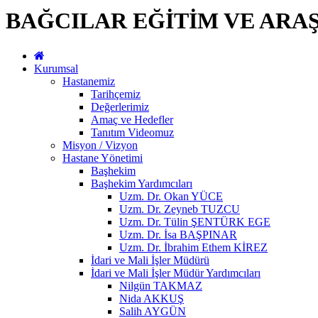
BAĞCILAR EĞİTİM VE ARA
Kurumsal
Hastanemiz
Tarihçemiz
Değerlerimiz
Amaç ve Hedefler
Tanıtım Videomuz
Misyon / Vizyon
Hastane Yönetimi
Başhekim
Başhekim Yardımcıları
Uzm. Dr. Okan YÜCE
Uzm. Dr. Zeyneb TUZCU
Uzm. Dr. Tülin ŞENTÜRK EGE
Uzm. Dr. İsa BAŞPINAR
Uzm. Dr. İbrahim Ethem KİREZ
İdari ve Mali İşler Müdürü
İdari ve Mali İşler Müdür Yardımcıları
Nilgün TAKMAZ
Nida AKKUŞ
Salih AYGÜN