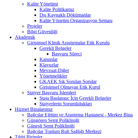
Kalite Yönetimi
Kalite Politikamız
Dış Kaynaklı Dökümanlar
Kalite Yönetim Organizasyon Şeması
Projeler
Bilgi Güvenliği
Akademik
Girişimsel Klinik Araştırmalar Etik Kurulu
Gerekli Belgeler
Başvuru Süreci
Kanunlar
Klavuzlar
Mevzuat-Diğer
Yönetmelikler
GKAEK Sık Sorulan Sorular
Girişimsel Olmayan Etik Kurul
Stajyer Başvuru İşlemleri
Staja Başlangıç İçin Gerekli Belgeler
Stajyerlerin Sorumlulukları
Hizmet Binalarımız
Bağcılar Eğitim ve Araştırma Hastanesi - Merkez Bina
Güngören Semt Polikliniği
Güneşli Semt Polikliniği
Bağcılar Toplum Ruh Sağlığı Merkezi
Tıbbi Birimler