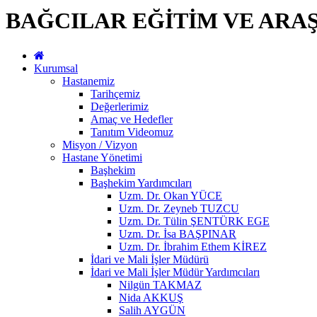
BAĞCILAR EĞİTİM VE ARA
Kurumsal
Hastanemiz
Tarihçemiz
Değerlerimiz
Amaç ve Hedefler
Tanıtım Videomuz
Misyon / Vizyon
Hastane Yönetimi
Başhekim
Başhekim Yardımcıları
Uzm. Dr. Okan YÜCE
Uzm. Dr. Zeyneb TUZCU
Uzm. Dr. Tülin ŞENTÜRK EGE
Uzm. Dr. İsa BAŞPINAR
Uzm. Dr. İbrahim Ethem KİREZ
İdari ve Mali İşler Müdürü
İdari ve Mali İşler Müdür Yardımcıları
Nilgün TAKMAZ
Nida AKKUŞ
Salih AYGÜN