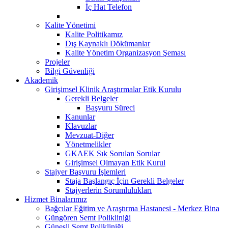
İç Hat Telefon
Kalite Yönetimi
Kalite Politikamız
Dış Kaynaklı Dökümanlar
Kalite Yönetim Organizasyon Şeması
Projeler
Bilgi Güvenliği
Akademik
Girişimsel Klinik Araştırmalar Etik Kurulu
Gerekli Belgeler
Başvuru Süreci
Kanunlar
Klavuzlar
Mevzuat-Diğer
Yönetmelikler
GKAEK Sık Sorulan Sorular
Girişimsel Olmayan Etik Kurul
Stajyer Başvuru İşlemleri
Staja Başlangıç İçin Gerekli Belgeler
Stajyerlerin Sorumlulukları
Hizmet Binalarımız
Bağcılar Eğitim ve Araştırma Hastanesi - Merkez Bina
Güngören Semt Polikliniği
Güneşli Semt Polikliniği