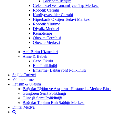
Badebem İletişim
Geleneksel ve Tamamlayıcı Tıp Merkezi
Robotik Cerrahi
Kardiyovasküler Cerrahi
Hiperbarik Oksijen Tedavi Merkezi
Robotik Yürüme
Diyaliz Merkezi
Kemoterapi
Obezite Cerrahisi
Obezite Merkezi
Acil Birim Hizmetleri
Anne & Bebek
Gebe Okulu
Ebe Polikliniği
Emzirme (Laktasyon) Polikliniği
Sağlık Turizmi
Yönlendirme
İletişim & Ulaşım
Bağcılar Eğitim ve Araştırma Hastanesi - Merkez Bina
Güngören Semt Polikliniği
Güneşli Semt Polikliniği
Bağcılar Toplum Ruh Sağlığı Merkezi
Dijital Medya