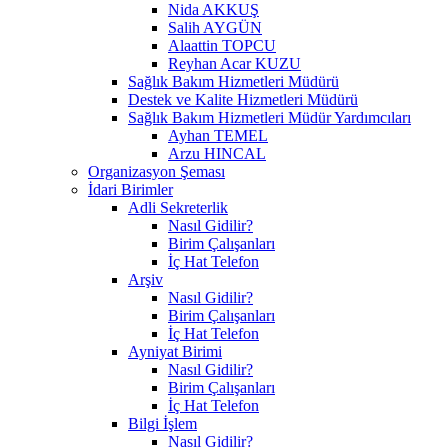
Nida AKKUŞ
Salih AYGÜN
Alaattin TOPCU
Reyhan Acar KUZU
Sağlık Bakım Hizmetleri Müdürü
Destek ve Kalite Hizmetleri Müdürü
Sağlık Bakım Hizmetleri Müdür Yardımcıları
Ayhan TEMEL
Arzu HINCAL
Organizasyon Şeması
İdari Birimler
Adli Sekreterlik
Nasıl Gidilir?
Birim Çalışanları
İç Hat Telefon
Arşiv
Nasıl Gidilir?
Birim Çalışanları
İç Hat Telefon
Ayniyat Birimi
Nasıl Gidilir?
Birim Çalışanları
İç Hat Telefon
Bilgi İşlem
Nasıl Gidilir?