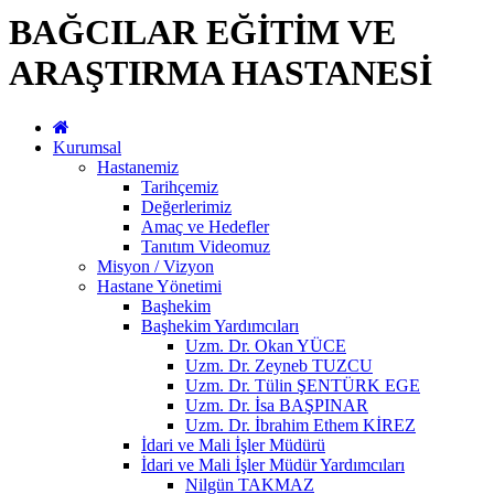
BAĞCILAR EĞİTİM VE
ARAŞTIRMA HASTANESİ
Kurumsal
Hastanemiz
Tarihçemiz
Değerlerimiz
Amaç ve Hedefler
Tanıtım Videomuz
Misyon / Vizyon
Hastane Yönetimi
Başhekim
Başhekim Yardımcıları
Uzm. Dr. Okan YÜCE
Uzm. Dr. Zeyneb TUZCU
Uzm. Dr. Tülin ŞENTÜRK EGE
Uzm. Dr. İsa BAŞPINAR
Uzm. Dr. İbrahim Ethem KİREZ
İdari ve Mali İşler Müdürü
İdari ve Mali İşler Müdür Yardımcıları
Nilgün TAKMAZ