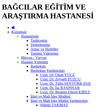
BAĞCILAR EĞİTİM VE
ARAŞTIRMA HASTANESİ
Kurumsal
Hastanemiz
Tarihçemiz
Değerlerimiz
Amaç ve Hedefler
Tanıtım Videomuz
Misyon / Vizyon
Hastane Yönetimi
Başhekim
Başhekim Yardımcıları
Uzm. Dr. Okan YÜCE
Uzm. Dr. Zeyneb TUZCU
Uzm. Dr. Tülin ŞENTÜRK EGE
Uzm. Dr. İsa BAŞPINAR
Uzm. Dr. İbrahim Ethem KİREZ
İdari ve Mali İşler Müdürü
İdari ve Mali İşler Müdür Yardımcıları
Nilgün TAKMAZ