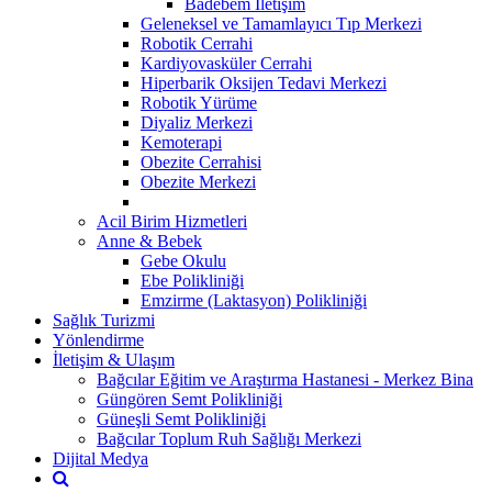
Badebem İletişim
Geleneksel ve Tamamlayıcı Tıp Merkezi
Robotik Cerrahi
Kardiyovasküler Cerrahi
Hiperbarik Oksijen Tedavi Merkezi
Robotik Yürüme
Diyaliz Merkezi
Kemoterapi
Obezite Cerrahisi
Obezite Merkezi
Acil Birim Hizmetleri
Anne & Bebek
Gebe Okulu
Ebe Polikliniği
Emzirme (Laktasyon) Polikliniği
Sağlık Turizmi
Yönlendirme
İletişim & Ulaşım
Bağcılar Eğitim ve Araştırma Hastanesi - Merkez Bina
Güngören Semt Polikliniği
Güneşli Semt Polikliniği
Bağcılar Toplum Ruh Sağlığı Merkezi
Dijital Medya