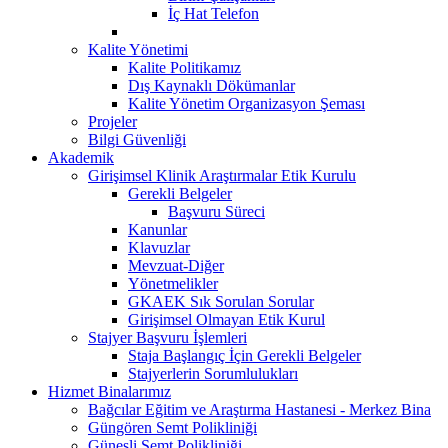
İç Hat Telefon
Kalite Yönetimi
Kalite Politikamız
Dış Kaynaklı Dökümanlar
Kalite Yönetim Organizasyon Şeması
Projeler
Bilgi Güvenliği
Akademik
Girişimsel Klinik Araştırmalar Etik Kurulu
Gerekli Belgeler
Başvuru Süreci
Kanunlar
Klavuzlar
Mevzuat-Diğer
Yönetmelikler
GKAEK Sık Sorulan Sorular
Girişimsel Olmayan Etik Kurul
Stajyer Başvuru İşlemleri
Staja Başlangıç İçin Gerekli Belgeler
Stajyerlerin Sorumlulukları
Hizmet Binalarımız
Bağcılar Eğitim ve Araştırma Hastanesi - Merkez Bina
Güngören Semt Polikliniği
Güneşli Semt Polikliniği