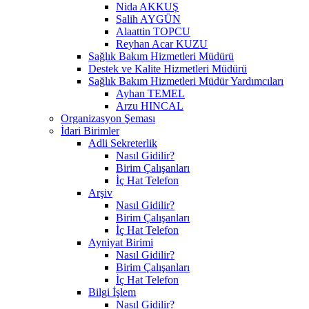
Nida AKKUŞ
Salih AYGÜN
Alaattin TOPCU
Reyhan Acar KUZU
Sağlık Bakım Hizmetleri Müdürü
Destek ve Kalite Hizmetleri Müdürü
Sağlık Bakım Hizmetleri Müdür Yardımcıları
Ayhan TEMEL
Arzu HINCAL
Organizasyon Şeması
İdari Birimler
Adli Sekreterlik
Nasıl Gidilir?
Birim Çalışanları
İç Hat Telefon
Arşiv
Nasıl Gidilir?
Birim Çalışanları
İç Hat Telefon
Ayniyat Birimi
Nasıl Gidilir?
Birim Çalışanları
İç Hat Telefon
Bilgi İşlem
Nasıl Gidilir?