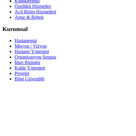
Kliniklerimiz
Özellikli Hizmetler
Acil Birim Hizmetleri
Anne & Bebek
Kurumsal
Hastanemiz
Misyon / Vizyon
Hastane Yönetimi
Organizasyon Şeması
İdari Birimler
Kalite Yönetimi
Projeler
Bilgi Güvenliği