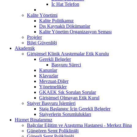
İç Hat Telefon
Kalite Yönetimi
Kalite Politikamız
Dış Kaynaklı Dökümanlar
Kalite Yönetim Organizasyon Şeması
Projeler
Bilgi Güvenliği
Akademik
Girişimsel Klinik Araştırmalar Etik Kurulu
Gerekli Belgeler
Başvuru Süreci
Kanunlar
Klavuzlar
Mevzuat-Diğer
Yönetmelikler
GKAEK Sık Sorulan Sorular
Girişimsel Olmayan Etik Kurul
Stajyer Başvuru İşlemleri
Staja Başlangıç İçin Gerekli Belgeler
Stajyerlerin Sorumlulukları
Hizmet Binalarımız
Bağcılar Eğitim ve Araştırma Hastanesi - Merkez Bina
Güngören Semt Polikliniği
Güneşli Semt Polikliniği