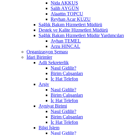
Nida AKKUŞ
Salih AYGÜN
Alaattin TOPCU
Reyhan Acar KUZU
Sağlık Bakım Hizmetleri Müdürü
Destek ve Kalite Hizmetleri Müdürü
Sağlık Bakım Hizmetleri Müdür Yardımcıları
Ayhan TEMEL
Arzu HINCAL
Organizasyon Şeması
İdari Birimler
Adli Sekreterlik
Nasıl Gidilir?
Birim Çalışanları
İç Hat Telefon
Arşiv
Nasıl Gidilir?
Birim Çalışanları
İç Hat Telefon
Ayniyat Birimi
Nasıl Gidilir?
Birim Çalışanları
İç Hat Telefon
Bilgi İşlem
Nasıl Gidilir?