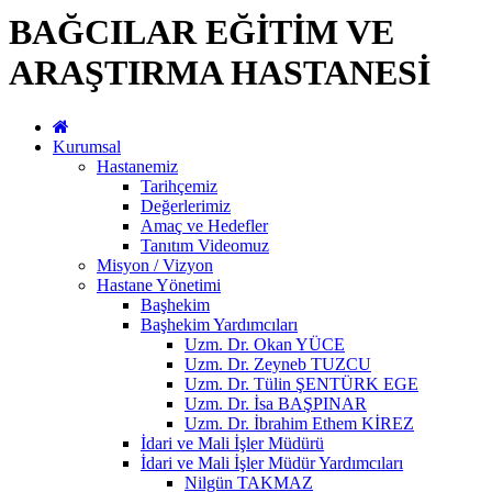
BAĞCILAR EĞİTİM VE
ARAŞTIRMA HASTANESİ
Kurumsal
Hastanemiz
Tarihçemiz
Değerlerimiz
Amaç ve Hedefler
Tanıtım Videomuz
Misyon / Vizyon
Hastane Yönetimi
Başhekim
Başhekim Yardımcıları
Uzm. Dr. Okan YÜCE
Uzm. Dr. Zeyneb TUZCU
Uzm. Dr. Tülin ŞENTÜRK EGE
Uzm. Dr. İsa BAŞPINAR
Uzm. Dr. İbrahim Ethem KİREZ
İdari ve Mali İşler Müdürü
İdari ve Mali İşler Müdür Yardımcıları
Nilgün TAKMAZ