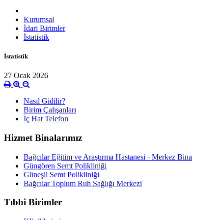
Kurumsal
İdari Birimler
İstatistik
İstatistik
27 Ocak 2026
Nasıl Gidilir?
Birim Çalışanları
İç Hat Telefon
Hizmet Binalarımız
Bağcılar Eğitim ve Araştırma Hastanesi - Merkez Bina
Güngören Semt Polikliniği
Güneşli Semt Polikliniği
Bağcılar Toplum Ruh Sağlığı Merkezi
Tıbbi Birimler