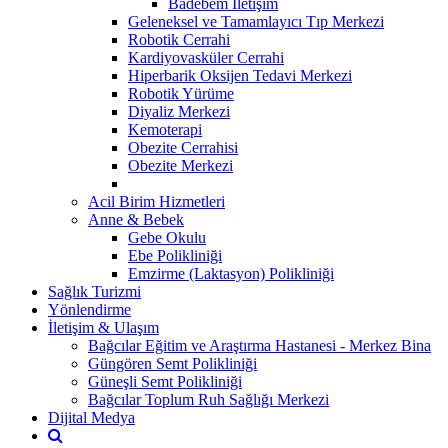
Badebem İletişim
Geleneksel ve Tamamlayıcı Tıp Merkezi
Robotik Cerrahi
Kardiyovasküler Cerrahi
Hiperbarik Oksijen Tedavi Merkezi
Robotik Yürüme
Diyaliz Merkezi
Kemoterapi
Obezite Cerrahisi
Obezite Merkezi
Acil Birim Hizmetleri
Anne & Bebek
Gebe Okulu
Ebe Polikliniği
Emzirme (Laktasyon) Polikliniği
Sağlık Turizmi
Yönlendirme
İletişim & Ulaşım
Bağcılar Eğitim ve Araştırma Hastanesi - Merkez Bina
Güngören Semt Polikliniği
Güneşli Semt Polikliniği
Bağcılar Toplum Ruh Sağlığı Merkezi
Dijital Medya