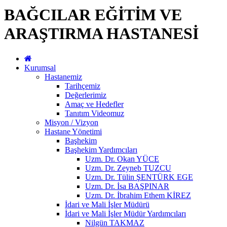
BAĞCILAR EĞİTİM VE
ARAŞTIRMA HASTANESİ
Kurumsal
Hastanemiz
Tarihçemiz
Değerlerimiz
Amaç ve Hedefler
Tanıtım Videomuz
Misyon / Vizyon
Hastane Yönetimi
Başhekim
Başhekim Yardımcıları
Uzm. Dr. Okan YÜCE
Uzm. Dr. Zeyneb TUZCU
Uzm. Dr. Tülin ŞENTÜRK EGE
Uzm. Dr. İsa BAŞPINAR
Uzm. Dr. İbrahim Ethem KİREZ
İdari ve Mali İşler Müdürü
İdari ve Mali İşler Müdür Yardımcıları
Nilgün TAKMAZ