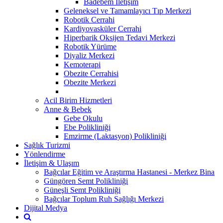
Badebem İletişim
Geleneksel ve Tamamlayıcı Tıp Merkezi
Robotik Cerrahi
Kardiyovasküler Cerrahi
Hiperbarik Oksijen Tedavi Merkezi
Robotik Yürüme
Diyaliz Merkezi
Kemoterapi
Obezite Cerrahisi
Obezite Merkezi
Acil Birim Hizmetleri
Anne & Bebek
Gebe Okulu
Ebe Polikliniği
Emzirme (Laktasyon) Polikliniği
Sağlık Turizmi
Yönlendirme
İletişim & Ulaşım
Bağcılar Eğitim ve Araştırma Hastanesi - Merkez Bina
Güngören Semt Polikliniği
Güneşli Semt Polikliniği
Bağcılar Toplum Ruh Sağlığı Merkezi
Dijital Medya