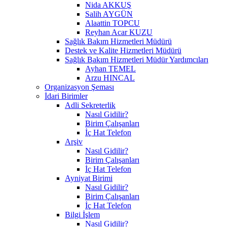
Nida AKKUŞ
Salih AYGÜN
Alaattin TOPCU
Reyhan Acar KUZU
Sağlık Bakım Hizmetleri Müdürü
Destek ve Kalite Hizmetleri Müdürü
Sağlık Bakım Hizmetleri Müdür Yardımcıları
Ayhan TEMEL
Arzu HINCAL
Organizasyon Şeması
İdari Birimler
Adli Sekreterlik
Nasıl Gidilir?
Birim Çalışanları
İç Hat Telefon
Arşiv
Nasıl Gidilir?
Birim Çalışanları
İç Hat Telefon
Ayniyat Birimi
Nasıl Gidilir?
Birim Çalışanları
İç Hat Telefon
Bilgi İşlem
Nasıl Gidilir?