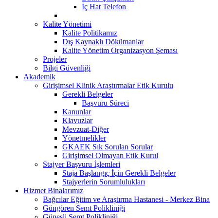
İç Hat Telefon
Kalite Yönetimi
Kalite Politikamız
Dış Kaynaklı Dökümanlar
Kalite Yönetim Organizasyon Şeması
Projeler
Bilgi Güvenliği
Akademik
Girişimsel Klinik Araştırmalar Etik Kurulu
Gerekli Belgeler
Başvuru Süreci
Kanunlar
Klavuzlar
Mevzuat-Diğer
Yönetmelikler
GKAEK Sık Sorulan Sorular
Girişimsel Olmayan Etik Kurul
Stajyer Başvuru İşlemleri
Staja Başlangıç İçin Gerekli Belgeler
Stajyerlerin Sorumlulukları
Hizmet Binalarımız
Bağcılar Eğitim ve Araştırma Hastanesi - Merkez Bina
Güngören Semt Polikliniği
Güneşli Semt Polikliniği