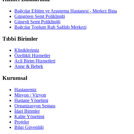
Bağcılar Eğitim ve Araştırma Hastanesi - Merkez Bina
Güngören Semt Polikliniği
Güneşli Semt Polikliniği
Bağcılar Toplum Ruh Sağlığı Merkezi
Tıbbi Birimler
Kliniklerimiz
Özellikli Hizmetler
Acil Birim Hizmetleri
Anne & Bebek
Kurumsal
Hastanemiz
Misyon / Vizyon
Hastane Yönetimi
Organizasyon Şeması
İdari Birimler
Kalite Yönetimi
Projeler
Bilgi Güvenliği