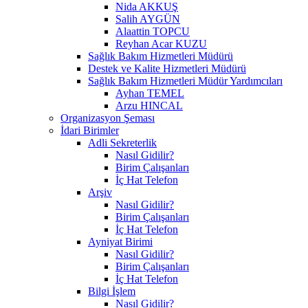
Nida AKKUŞ
Salih AYGÜN
Alaattin TOPCU
Reyhan Acar KUZU
Sağlık Bakım Hizmetleri Müdürü
Destek ve Kalite Hizmetleri Müdürü
Sağlık Bakım Hizmetleri Müdür Yardımcıları
Ayhan TEMEL
Arzu HINCAL
Organizasyon Şeması
İdari Birimler
Adli Sekreterlik
Nasıl Gidilir?
Birim Çalışanları
İç Hat Telefon
Arşiv
Nasıl Gidilir?
Birim Çalışanları
İç Hat Telefon
Ayniyat Birimi
Nasıl Gidilir?
Birim Çalışanları
İç Hat Telefon
Bilgi İşlem
Nasıl Gidilir?