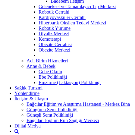
Badebem İletişim
Geleneksel ve Tamamlayıcı Tıp Merkezi
Robotik Cerrahi
Kardiyovasküler Cerrahi
Hiperbarik Oksijen Tedavi Merkezi
Robotik Yürüme
Diyaliz Merkezi
Kemoterapi
Obezite Cerrahisi
Obezite Merkezi
Acil Birim Hizmetleri
Anne & Bebek
Gebe Okulu
Ebe Polikliniği
Emzirme (Laktasyon) Polikliniği
Sağlık Turizmi
Yönlendirme
İletişim & Ulaşım
Bağcılar Eğitim ve Araştırma Hastanesi - Merkez Bina
Güngören Semt Polikliniği
Güneşli Semt Polikliniği
Bağcılar Toplum Ruh Sağlığı Merkezi
Dijital Medya