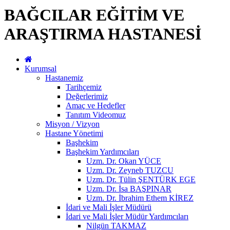
BAĞCILAR EĞİTİM VE
ARAŞTIRMA HASTANESİ
Kurumsal
Hastanemiz
Tarihçemiz
Değerlerimiz
Amaç ve Hedefler
Tanıtım Videomuz
Misyon / Vizyon
Hastane Yönetimi
Başhekim
Başhekim Yardımcıları
Uzm. Dr. Okan YÜCE
Uzm. Dr. Zeyneb TUZCU
Uzm. Dr. Tülin ŞENTÜRK EGE
Uzm. Dr. İsa BAŞPINAR
Uzm. Dr. İbrahim Ethem KİREZ
İdari ve Mali İşler Müdürü
İdari ve Mali İşler Müdür Yardımcıları
Nilgün TAKMAZ