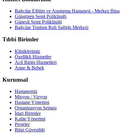
Bağcılar Eğitim ve Araştırma Hastanesi - Merkez Bina
Güngören Semt Polikliniği
Güneşli Semt Polikliniği
Bağcılar Toplum Ruh Sağlığı Merkezi
Tıbbi Birimler
Kliniklerimiz
Özellikli Hizmetler
Acil Birim Hizmetleri
Anne & Bebek
Kurumsal
Hastanemiz
Misyon / Vizyon
Hastane Yönetimi
Organizasyon Şeması
İdari Birimler
Kalite Yönetimi
Projeler
Bilgi Güvenliği