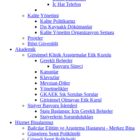
İç Hat Telefon
Kalite Yönetimi
Kalite Politikamız
Dış Kaynaklı Dökümanlar
Kalite Yönetim Organizasyon Şeması
Projeler
Bilgi Güvenliği
Akademik
Girişimsel Klinik Araştırmalar Etik Kurulu
Gerekli Belgeler
Başvuru Süreci
Kanunlar
Klavuzlar
Mevzuat-Diğer
Yönetmelikler
GKAEK Sık Sorulan Sorular
Girişimsel Olmayan Etik Kurul
Stajyer Başvuru İşlemleri
Staja Başlangıç İçin Gerekli Belgeler
Stajyerlerin Sorumlulukları
Hizmet Binalarımız
Bağcılar Eğitim ve Araştırma Hastanesi - Merkez Bina
Güngören Semt Polikliniği
Güneşli Semt Polikliniği