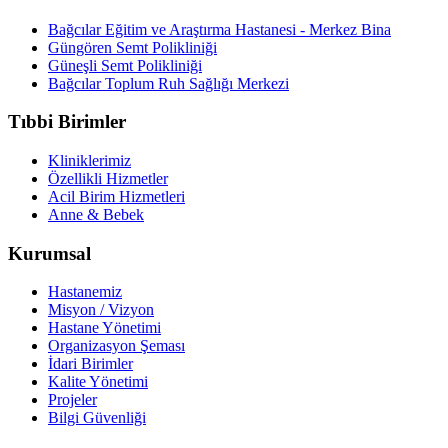
Bağcılar Eğitim ve Araştırma Hastanesi - Merkez Bina
Güngören Semt Polikliniği
Güneşli Semt Polikliniği
Bağcılar Toplum Ruh Sağlığı Merkezi
Tıbbi Birimler
Kliniklerimiz
Özellikli Hizmetler
Acil Birim Hizmetleri
Anne & Bebek
Kurumsal
Hastanemiz
Misyon / Vizyon
Hastane Yönetimi
Organizasyon Şeması
İdari Birimler
Kalite Yönetimi
Projeler
Bilgi Güvenliği