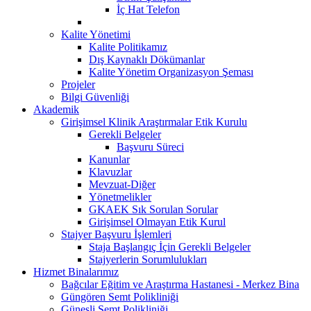
İç Hat Telefon
Kalite Yönetimi
Kalite Politikamız
Dış Kaynaklı Dökümanlar
Kalite Yönetim Organizasyon Şeması
Projeler
Bilgi Güvenliği
Akademik
Girişimsel Klinik Araştırmalar Etik Kurulu
Gerekli Belgeler
Başvuru Süreci
Kanunlar
Klavuzlar
Mevzuat-Diğer
Yönetmelikler
GKAEK Sık Sorulan Sorular
Girişimsel Olmayan Etik Kurul
Stajyer Başvuru İşlemleri
Staja Başlangıç İçin Gerekli Belgeler
Stajyerlerin Sorumlulukları
Hizmet Binalarımız
Bağcılar Eğitim ve Araştırma Hastanesi - Merkez Bina
Güngören Semt Polikliniği
Güneşli Semt Polikliniği