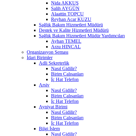
Nida AKKUŞ
Salih AYGÜN
Alaattin TOPCU
Reyhan Acar KUZU
Sağlık Bakım Hizmetleri Müdürü
Destek ve Kalite Hizmetleri Müdürü
Sağlık Bakım Hizmetleri Müdür Yardımcıları
Ayhan TEMEL
Arzu HINCAL
Organizasyon Şeması
İdari Birimler
Adli Sekreterlik
Nasıl Gidilir?
Birim Çalışanları
İç Hat Telefon
Arşiv
Nasıl Gidilir?
Birim Çalışanları
İç Hat Telefon
Ayniyat Birimi
Nasıl Gidilir?
Birim Çalışanları
İç Hat Telefon
Bilgi İşlem
Nasıl Gidilir?