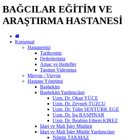
BAĞCILAR EĞİTİM VE
ARAŞTIRMA HASTANESİ
Kurumsal
Hastanemiz
Tarihçemiz
Değerlerimiz
Amaç ve Hedefler
Tanıtım Videomuz
Misyon / Vizyon
Hastane Yönetimi
Başhekim
Başhekim Yardımcıları
Uzm. Dr. Okan YÜCE
Uzm. Dr. Zeyneb TUZCU
Uzm. Dr. Tülin ŞENTÜRK EGE
Uzm. Dr. İsa BAŞPINAR
Uzm. Dr. İbrahim Ethem KİREZ
İdari ve Mali İşler Müdürü
İdari ve Mali İşler Müdür Yardımcıları
Nilgün TAKMAZ