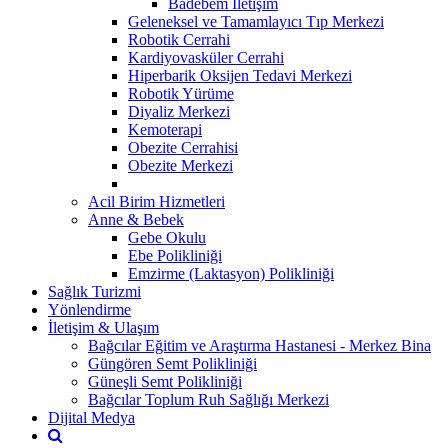
Badebem İletişim
Geleneksel ve Tamamlayıcı Tıp Merkezi
Robotik Cerrahi
Kardiyovasküler Cerrahi
Hiperbarik Oksijen Tedavi Merkezi
Robotik Yürüme
Diyaliz Merkezi
Kemoterapi
Obezite Cerrahisi
Obezite Merkezi
Acil Birim Hizmetleri
Anne & Bebek
Gebe Okulu
Ebe Polikliniği
Emzirme (Laktasyon) Polikliniği
Sağlık Turizmi
Yönlendirme
İletişim & Ulaşım
Bağcılar Eğitim ve Araştırma Hastanesi - Merkez Bina
Güngören Semt Polikliniği
Güneşli Semt Polikliniği
Bağcılar Toplum Ruh Sağlığı Merkezi
Dijital Medya