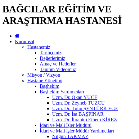
BAĞCILAR EĞİTİM VE
ARAŞTIRMA HASTANESİ
Kurumsal
Hastanemiz
Tarihçemiz
Değerlerimiz
Amaç ve Hedefler
Tanıtım Videomuz
Misyon / Vizyon
Hastane Yönetimi
Başhekim
Başhekim Yardımcıları
Uzm. Dr. Okan YÜCE
Uzm. Dr. Zeyneb TUZCU
Uzm. Dr. Tülin ŞENTÜRK EGE
Uzm. Dr. İsa BAŞPINAR
Uzm. Dr. İbrahim Ethem KİREZ
İdari ve Mali İşler Müdürü
İdari ve Mali İşler Müdür Yardımcıları
Nilgün TAKMAZ