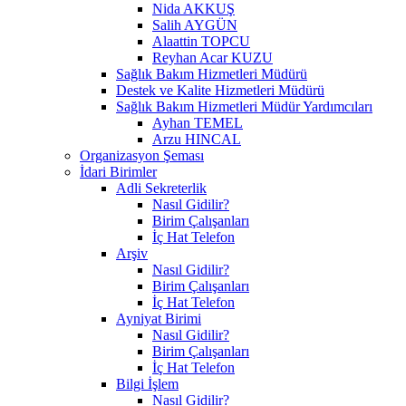
Nida AKKUŞ
Salih AYGÜN
Alaattin TOPCU
Reyhan Acar KUZU
Sağlık Bakım Hizmetleri Müdürü
Destek ve Kalite Hizmetleri Müdürü
Sağlık Bakım Hizmetleri Müdür Yardımcıları
Ayhan TEMEL
Arzu HINCAL
Organizasyon Şeması
İdari Birimler
Adli Sekreterlik
Nasıl Gidilir?
Birim Çalışanları
İç Hat Telefon
Arşiv
Nasıl Gidilir?
Birim Çalışanları
İç Hat Telefon
Ayniyat Birimi
Nasıl Gidilir?
Birim Çalışanları
İç Hat Telefon
Bilgi İşlem
Nasıl Gidilir?