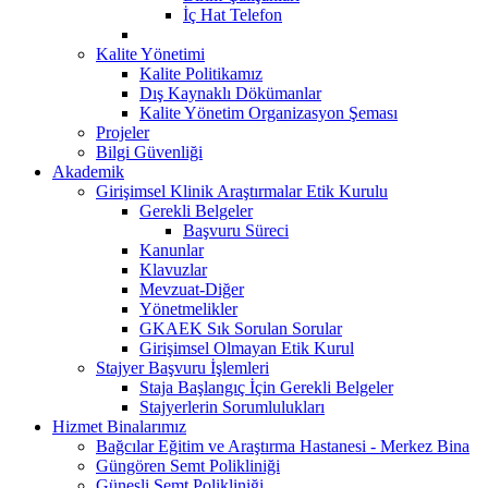
İç Hat Telefon
Kalite Yönetimi
Kalite Politikamız
Dış Kaynaklı Dökümanlar
Kalite Yönetim Organizasyon Şeması
Projeler
Bilgi Güvenliği
Akademik
Girişimsel Klinik Araştırmalar Etik Kurulu
Gerekli Belgeler
Başvuru Süreci
Kanunlar
Klavuzlar
Mevzuat-Diğer
Yönetmelikler
GKAEK Sık Sorulan Sorular
Girişimsel Olmayan Etik Kurul
Stajyer Başvuru İşlemleri
Staja Başlangıç İçin Gerekli Belgeler
Stajyerlerin Sorumlulukları
Hizmet Binalarımız
Bağcılar Eğitim ve Araştırma Hastanesi - Merkez Bina
Güngören Semt Polikliniği
Güneşli Semt Polikliniği