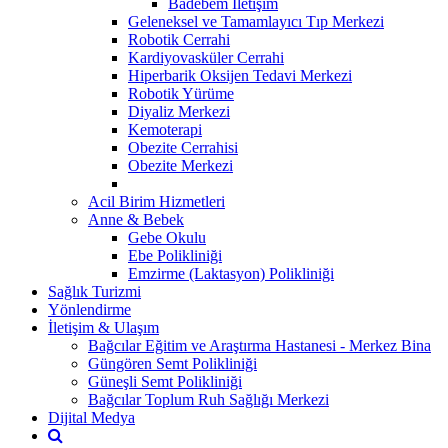
Badebem İletişim
Geleneksel ve Tamamlayıcı Tıp Merkezi
Robotik Cerrahi
Kardiyovasküler Cerrahi
Hiperbarik Oksijen Tedavi Merkezi
Robotik Yürüme
Diyaliz Merkezi
Kemoterapi
Obezite Cerrahisi
Obezite Merkezi
Acil Birim Hizmetleri
Anne & Bebek
Gebe Okulu
Ebe Polikliniği
Emzirme (Laktasyon) Polikliniği
Sağlık Turizmi
Yönlendirme
İletişim & Ulaşım
Bağcılar Eğitim ve Araştırma Hastanesi - Merkez Bina
Güngören Semt Polikliniği
Güneşli Semt Polikliniği
Bağcılar Toplum Ruh Sağlığı Merkezi
Dijital Medya