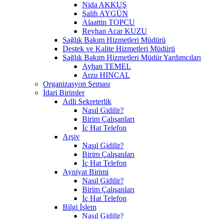
Nida AKKUŞ
Salih AYGÜN
Alaattin TOPCU
Reyhan Acar KUZU
Sağlık Bakım Hizmetleri Müdürü
Destek ve Kalite Hizmetleri Müdürü
Sağlık Bakım Hizmetleri Müdür Yardımcıları
Ayhan TEMEL
Arzu HINCAL
Organizasyon Şeması
İdari Birimler
Adli Sekreterlik
Nasıl Gidilir?
Birim Çalışanları
İç Hat Telefon
Arşiv
Nasıl Gidilir?
Birim Çalışanları
İç Hat Telefon
Ayniyat Birimi
Nasıl Gidilir?
Birim Çalışanları
İç Hat Telefon
Bilgi İşlem
Nasıl Gidilir?