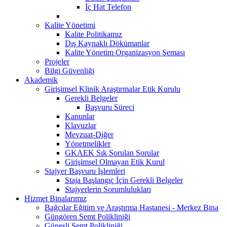
İç Hat Telefon
Kalite Yönetimi
Kalite Politikamız
Dış Kaynaklı Dökümanlar
Kalite Yönetim Organizasyon Şeması
Projeler
Bilgi Güvenliği
Akademik
Girişimsel Klinik Araştırmalar Etik Kurulu
Gerekli Belgeler
Başvuru Süreci
Kanunlar
Klavuzlar
Mevzuat-Diğer
Yönetmelikler
GKAEK Sık Sorulan Sorular
Girişimsel Olmayan Etik Kurul
Stajyer Başvuru İşlemleri
Staja Başlangıç İçin Gerekli Belgeler
Stajyerlerin Sorumlulukları
Hizmet Binalarımız
Bağcılar Eğitim ve Araştırma Hastanesi - Merkez Bina
Güngören Semt Polikliniği
Güneşli Semt Polikliniği