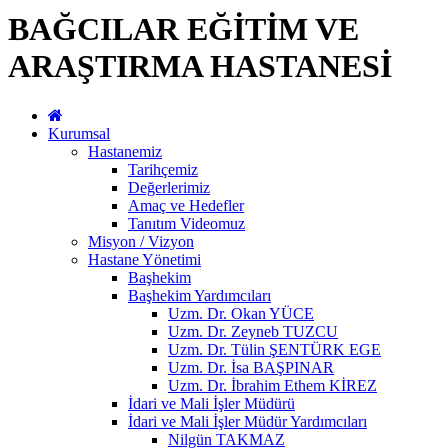
BAĞCILAR EĞİTİM VE
ARAŞTIRMA HASTANESİ
Kurumsal
Hastanemiz
Tarihçemiz
Değerlerimiz
Amaç ve Hedefler
Tanıtım Videomuz
Misyon / Vizyon
Hastane Yönetimi
Başhekim
Başhekim Yardımcıları
Uzm. Dr. Okan YÜCE
Uzm. Dr. Zeyneb TUZCU
Uzm. Dr. Tülin ŞENTÜRK EGE
Uzm. Dr. İsa BAŞPINAR
Uzm. Dr. İbrahim Ethem KİREZ
İdari ve Mali İşler Müdürü
İdari ve Mali İşler Müdür Yardımcıları
Nilgün TAKMAZ