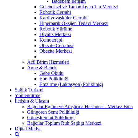
Badebem İletişim
Geleneksel ve Tamamlayıcı Tıp Merkezi
Robotik Cerrahi
Kardiyovasküler Cerrahi
Hiperbarik Oksijen Tedavi Merkezi
Robotik Yürüme
Diyaliz Merkezi
Kemoterapi
Obezite Cerrahisi
Obezite Merkezi
Acil Birim Hizmetleri
Anne & Bebek
Gebe Okulu
Ebe Polikliniği
Emzirme (Laktasyon) Polikliniği
Sağlık Turizmi
Yönlendirme
İletişim & Ulaşım
Bağcılar Eğitim ve Araştırma Hastanesi - Merkez Bina
Güngören Semt Polikliniği
Güneşli Semt Polikliniği
Bağcılar Toplum Ruh Sağlığı Merkezi
Dijital Medya